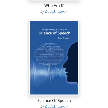
Who Am I?
by
DadaBhagwan
Science Of Speech
by
DadaBhagwan