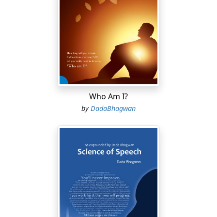
Who Am I?
by
DadaBhagwan