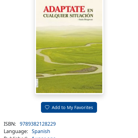
Add to My Favorites
ISBN:
9789382128229
Language:
Spanish